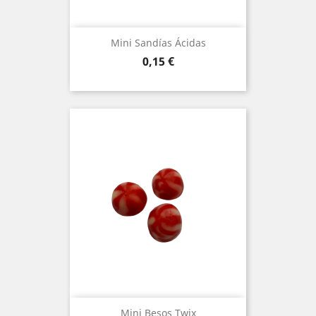
Mini Sandías Ácidas
Preu
0,15 €
Mini Besos Twix