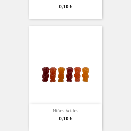
Preu
0,10 €
Niños Ácidos
Preu
0,10 €