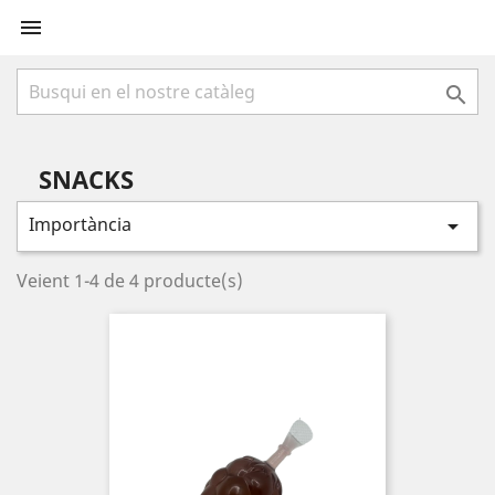


SNACKS
Importància

Veient 1-4 de 4 producte(s)