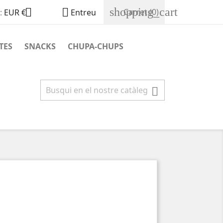
shopping_cart


Carret
(0)
:
EUR €
Entreu
TES
SNACKS
CHUPA-CHUPS
