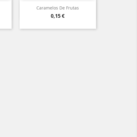

Vista ràpida
Caramelos De Frutas
Preu
0,15 €