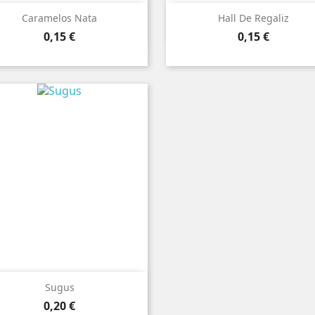


Vista ràpida
Vista ràpida
Caramelos Nata
Hall De Regaliz
Preu
Preu
0,15 €
0,15 €

Vista ràpida
Sugus
Preu
0,20 €