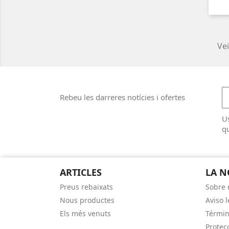
Vei
Rebeu les darreres notícies i ofertes
U
qu
ARTICLES
LA N
Preus rebaixats
Sobre 
Nous productes
Aviso l
Els més venuts
Términ
Protec