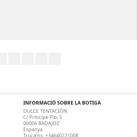
Facebook
Twitter
RSS
YouTube
Instagram
INFORMACIÓ SOBRE LA BOTIGA
DULCE TENTACIÓN
C/ Príncipe Pío, 5
06006 BADAJOZ
Espanya
Truca'ns:
+34640221008