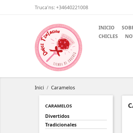
Truca'ns:
+34640221008
INICIO
SOB
CHICLES
NO
Inici
Caramelos
C
CARAMELOS
Divertidos
Tradicionales