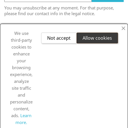
You may unsubscribe at any moment. For that purpose,
please find our contact info in the legal notice.
Facebook
Twitter
RSS
YouTube
Instagram
We use
Not accept
Allow cookies
third-party
cookies to
enhance
PRODUTOS

your
browsing
OUR COMPANY

experience,
analyze
A TÚA CONTA

site traffic
and
personalize
INFORMACIÓN DA TENDA
content,
INFORMACIÓN

ads.
Learn
more.
© 2026 - Software de comercio electrónico de PrestaShop™