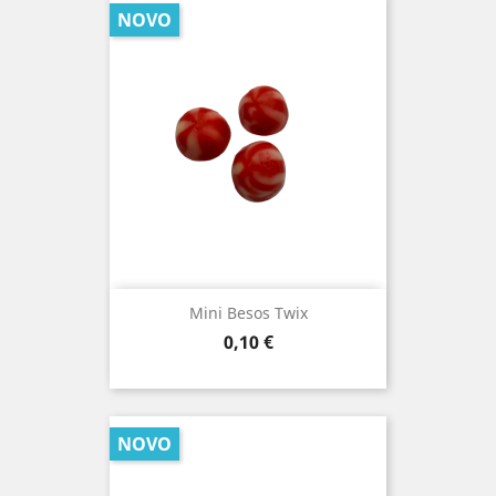
NOVO
Mini Besos Twix
Prezo
0,10 €
NOVO