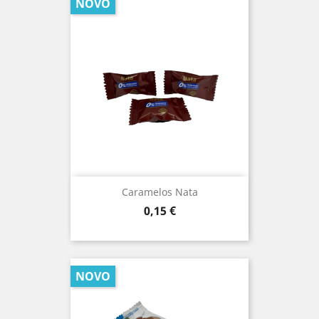
NOVO
Caramelos Nata
Prezo
0,15 €
NOVO