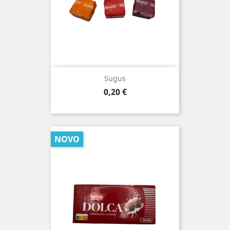
Sugus
Prezo
0,20 €
NOVO