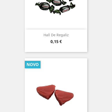
Hall De Regaliz
Prezo
0,15 €
NOVO