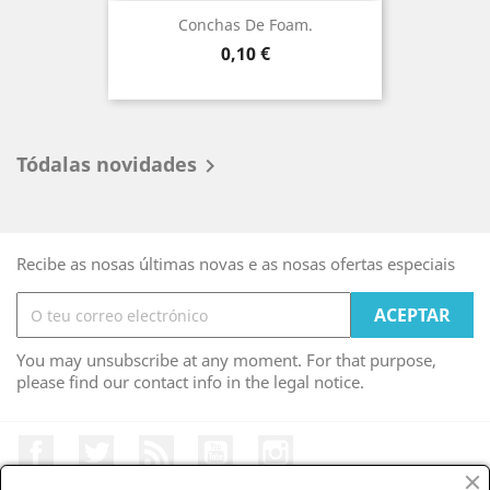
Conchas De Foam.
Prezo
0,10 €
Tódalas novidades

Recibe as nosas últimas novas e as nosas ofertas especiais
You may unsubscribe at any moment. For that purpose,
please find our contact info in the legal notice.
Facebook
Twitter
RSS
YouTube
Instagram