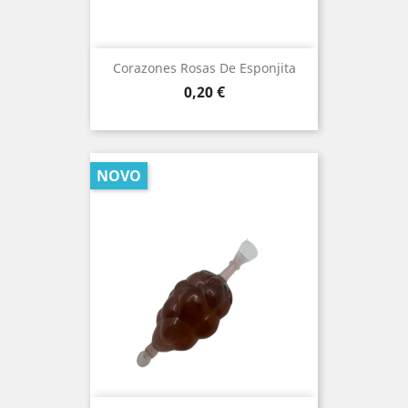
Corazones Rosas De Esponjita
Prezo
0,20 €
NOVO