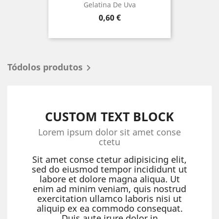
Gelatina De Uva
Prezo
0,60 €
Tódolos produtos

CUSTOM TEXT BLOCK
Lorem ipsum dolor sit amet conse
ctetu
Sit amet conse ctetur adipisicing elit,
sed do eiusmod tempor incididunt ut
labore et dolore magna aliqua. Ut
enim ad minim veniam, quis nostrud
exercitation ullamco laboris nisi ut
aliquip ex ea commodo consequat.
Duis aute irure dolor in