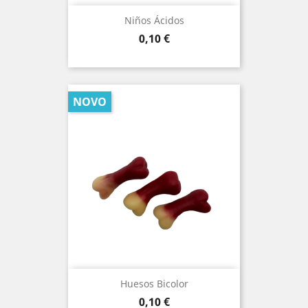
Niños Ácidos
Prezo
0,10 €
NOVO
Huesos Bicolor
Prezo
0,10 €