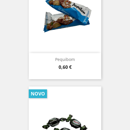
Pequibom
Prezo
0,60 €
NOVO