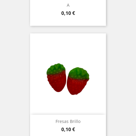
A
Prezo
0,10 €
Fresas Brillo
Prezo
0,10 €