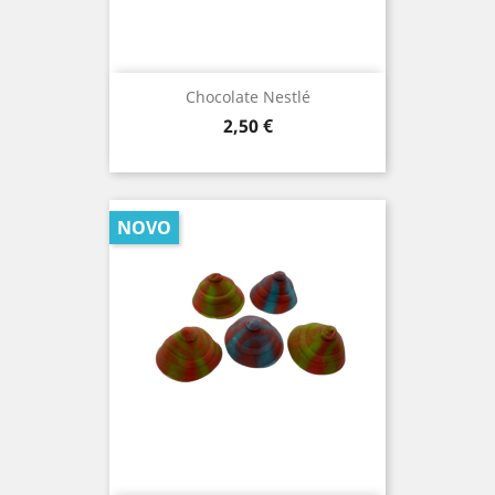
Chocolate Nestlé
Prezo
2,50 €
NOVO