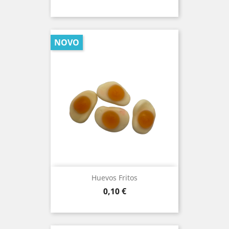
NOVO
Huevos Fritos
Prezo
0,10 €